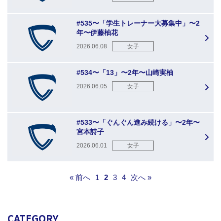
#535〜「学生トレーナー大募集中」〜2
年〜伊藤柚花
2026.06.08
女子
#534〜「13」〜2年〜山崎実柚
2026.06.05
女子
#533〜「ぐんぐん進み続ける」〜2年〜
宮本詩子
2026.06.01
女子
« 前へ
1
2
3
4
次へ »
CATEGORY