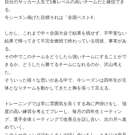
自分のサッカー人生で1番レベルの高いチームだと確信でき
る。
今シーズン掲げた目標それは「全国ベスト4」
しかし、これまで中々全国大会で結果を残せず、不甲斐ない
結果で帰ってきて不完全燃焼で終わっている現状、事実があ
る。
その中でこのチームをどうしたら強いチームにすることがで
きるか、どうしたら勝てるチームになれるのか、沢山考え
た。
そういった様々な思いがある中で、今シーズンは四年生が主
体となりチームを動かしてきたと胸を張って言える。
トレーニングでは常に雰囲気を良くする為に声掛けをし、強
度の高い練習を考えてプレーし、毎月の四年生ミーティン
グ、選手全体ミーティングで改善点を話し合い、次の月へ進
めていく。
このミーティングでたくさんの話し合いをし、ときには意見