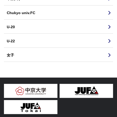
Chukyo univ.FC
U-20
U-22
女子