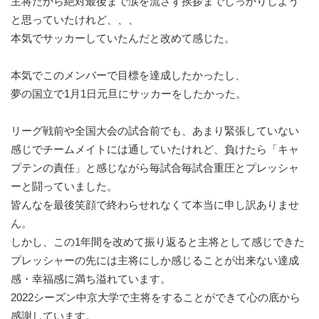
主将だから絶対最後まで涙を流さず挨拶までしっかりしよう
と思っていたけれど、、、
本気でサッカーしていたんだと改めて感じた。
本気でこのメンバーで目標を達成したかったし、
夢の国立で1月1日元旦にサッカーをしたかった。
リーグ戦前や全国大会の試合前でも、あまり緊張していない
感じでチームメイトには通していたけれど、負けたら「キャ
プテンの責任」と感じながら毎試合毎試合重圧とプレッシャ
ーと闘っていました。
皆んなを最後笑顔で終わらせれなくて本当に申し訳ありませ
ん。
しかし、この1年間を改めて振り返ると主将として感じできた
プレッシャーの先には主将にしか感じることが出来ない達成
感・幸福感に満ち溢れています。
2022シーズン中京大学で主将をすることができて心の底から
感謝しています。