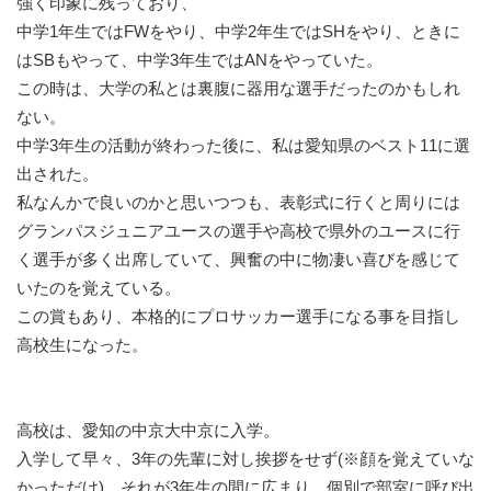
強く印象に残っており、
中学1年生ではFWをやり、中学2年生ではSHをやり、ときに
はSBもやって、中学3年生ではANをやっていた。
この時は、大学の私とは裏腹に器用な選手だったのかもしれ
ない。
中学3年生の活動が終わった後に、私は愛知県のベスト11に選
出された。
私なんかで良いのかと思いつつも、表彰式に行くと周りには
グランパスジュニアユースの選手や高校で県外のユースに行
く選手が多く出席していて、興奮の中に物凄い喜びを感じて
いたのを覚えている。
この賞もあり、本格的にプロサッカー選手になる事を目指し
高校生になった。
高校は、愛知の中京大中京に入学。
入学して早々、3年の先輩に対し挨拶をせず(※顔を覚えていな
かっただけ)、それが3年生の間に広まり、個別で部室に呼び出