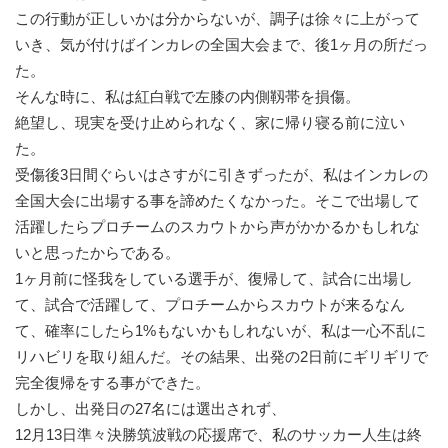
この行動が正しいかは分からないが、調子は徐々に上がって
いき、気が付けばインカレの全国大会まで、後1ヶ月の所だっ
た。
そんな時に、私は紅白戦で左膝の内側靱帯を損傷。
絶望し、現実を受け止められなく、家に帰り寝る前に泣い
た。
受傷後3日間ぐらいはさすがに引きずったが、私はインカレの
全国大会に出場する事を諦めたくなかった。そこで出場して
活躍したらプロチームのスカウトから声がかかるかもしれな
いと思ったからである。
1ヶ月前に怪我をしている選手が、復帰して、試合に出場し
て、試合で活躍して、プロチームからスカウトが来るなん
て、確率にしたら1%もないかもしれないが、私は一心不乱に
リハビリを取り組んだ。その結果、出発の2日前にギリギリで
完全復帰をする事ができた。
しかし、出発日の27名には選出されず、
12月13日準々決勝筑波戦の応援席で、私のサッカー人生は終