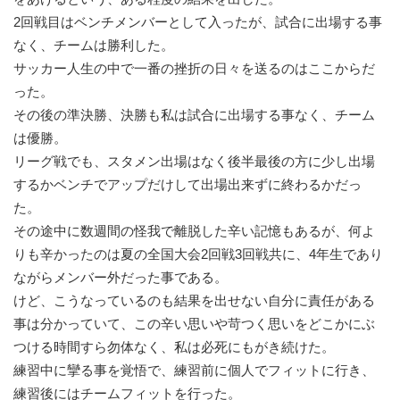
2回戦目はベンチメンバーとして入ったが、試合に出場する事
なく、チームは勝利した。
サッカー人生の中で一番の挫折の日々を送るのはここからだ
った。
その後の準決勝、決勝も私は試合に出場する事なく、チーム
は優勝。
リーグ戦でも、スタメン出場はなく後半最後の方に少し出場
するかベンチでアップだけして出場出来ずに終わるかだっ
た。
その途中に数週間の怪我で離脱した辛い記憶もあるが、何よ
りも辛かったのは夏の全国大会2回戦3回戦共に、4年生であり
ながらメンバー外だった事である。
けど、こうなっているのも結果を出せない自分に責任がある
事は分かっていて、この辛い思いや苛つく思いをどこかにぶ
つける時間すら勿体なく、私は必死にもがき続けた。
練習中に攣る事を覚悟で、練習前に個人でフィットに行き、
練習後にはチームフィットを行った。