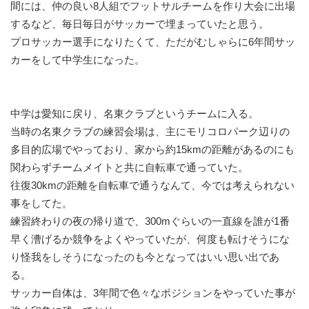
間には、仲の良い8人組でフットサルチームを作り大会に出場
するなど、毎日毎日がサッカーで埋まっていたと思う。
プロサッカー選手になりたくて、ただがむしゃらに6年間サッ
カーをして中学生になった。
中学は愛知に戻り、名東クラブというチームに入る。
当時の名東クラブの練習会場は、主にモリコロパーク辺りの
多目的広場でやっており、家から約15kmの距離があるのにも
関わらずチームメイトと共に自転車で通っていた。
往復30kmの距離を自転車で通うなんて、今では考えられない
事をしてた。
練習終わりの夜の帰り道で、300mぐらいの一直線を誰が1番
早く漕げるか競争をよくやっていたが、何度も転けそうにな
り怪我をしそうになったのも今となってはいい思い出であ
る。
サッカー自体は、3年間で色々なポジションをやっていた事が