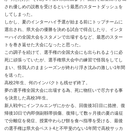
され優しめの説教を受けるという最悪のスタートダッシュを
してしまった。
しかし、夏のインターハイ予選が始まる前にトップチームに
選出され、県大会の優勝を決める試合で得点したり、インタ
ーハイの全国大会をスタメンで出場するなど、最悪のスター
トを巻き返せた大会になったと思った。
この調子を続けて、選手権の全国大会にも出られるように必
死に頑張っていたが、選手権県大会中の練習で怪我をしてし
まい、怪我人のままシーズンが終わり浮き沈みの激しい1年間
を送った。
高校2年生、何のインパクトも残せず終了。
夢の選手権全国大会に出場する為、死に物狂いで尽力する事
を決意した高校3年生。
新人戦中にインフルエンザにかかる、回復後3日目に捻挫、復
帰後10日で内即側副靱帯損傷、復帰して数ヶ月後の夏の遠征
で分離症を発症、授業中わらび餅を食べ指導を受ける、最後
の選手権は県大会ベスト4と不甲斐のない1年間で高校サッカ