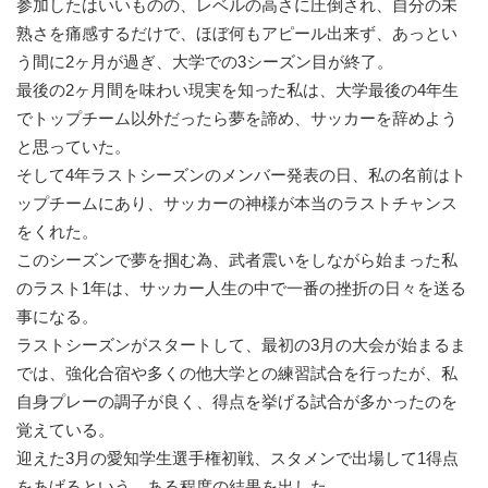
参加したはいいものの、レベルの高さに圧倒され、自分の未
熟さを痛感するだけで、ほぼ何もアピール出来ず、あっとい
う間に2ヶ月が過ぎ、大学での3シーズン目が終了。
最後の2ヶ月間を味わい現実を知った私は、大学最後の4年生
でトップチーム以外だったら夢を諦め、サッカーを辞めよう
と思っていた。
そして4年ラストシーズンのメンバー発表の日、私の名前はト
ップチームにあり、サッカーの神様が本当のラストチャンス
をくれた。
このシーズンで夢を掴む為、武者震いをしながら始まった私
のラスト1年は、サッカー人生の中で一番の挫折の日々を送る
事になる。
ラストシーズンがスタートして、最初の3月の大会が始まるま
では、強化合宿や多くの他大学との練習試合を行ったが、私
自身プレーの調子が良く、得点を挙げる試合が多かったのを
覚えている。
迎えた3月の愛知学生選手権初戦、スタメンで出場して1得点
をあげるという、ある程度の結果を出した。