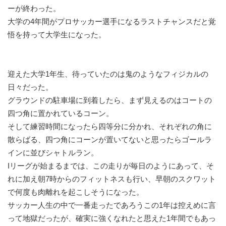
ーが終わった。
大学の4年間がプロサッカー選手になるラストチャンスだと覚
悟を持って大学生になった。
迎えた大学1年生、待っていたのは鬼のようなフィジカルの
日々だった。
グラウンドの駐車場に到着したら、まず見えるのはコートの
四つ角に置かれているコーン。
そして練習時間になったら四等分に分かれ、それぞれの角に
散らばる、四つ角にコーンが置いてないと思ったらゴールラ
インに並びシャトルラン。
Iリーグが始まるまでは、この走りが毎日のようにあって、そ
れに加え朝7時からのフィットネスも行い、早朝のスクワット
で何度も肉離れを起こしそうになった。
サッカー人生の中で一番走ったであろうこの1年は控えめに言
って地獄だったが、確実に強くなれたと思えた1年間でもあっ