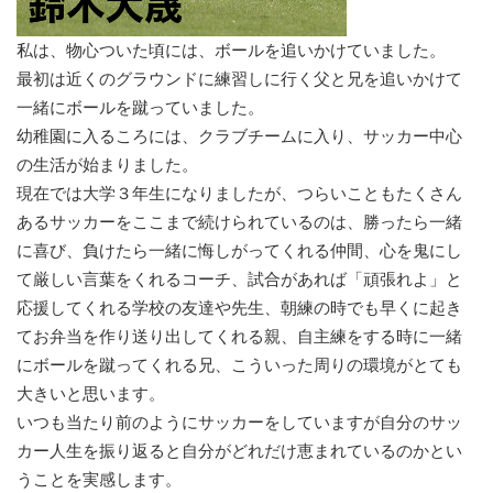
私は、物心ついた頃には、ボールを追いかけていました。
最初は近
くのグラウンドに練習しに行く父と兄を追いかけて
一緒にボールを
蹴っていました。
幼稚園に入るころには、クラブチームに入り、
サッカー中心
の生活が始まりました。
現在では大学３年生になりましたが、つらいこともたくさん
あるサ
ッカーをここまで続けられているのは、勝ったら一緒
に喜び、
負けたら一緒に悔しがってくれる仲間、心を鬼にし
て厳しい言葉を
くれるコーチ、試合があれば「頑張れよ」
と
応援してくれる学校の友達や先生、朝練の時でも早くに起き
てお
弁当を作り送り出してくれる親、自主練をする時に一緒
にボールを
蹴ってくれる兄、こういった周りの環境がとても
大きいと思います
。
いつも当たり前のようにサッカーをしていますが自分のサッ
カー
人生を振り返ると自分がどれだけ恵まれているのかとい
うことを実
感します。