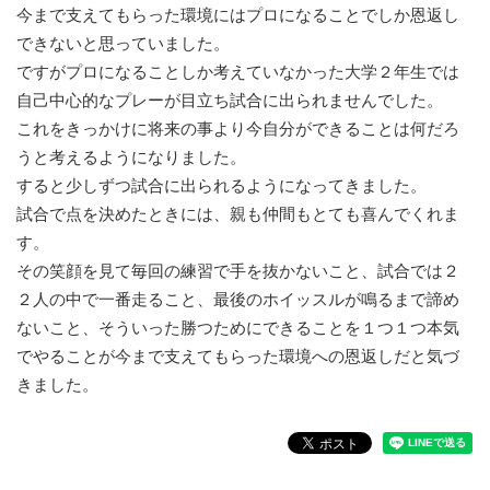
今まで支えてもらった環境にはプロになることでしか恩返し
できな
いと思っていました。
ですがプロになることしか考えていなかった
大学２年生では
自己中心的なプレーが目立ち試合に出られませんで
した。
これをきっかけに将来の事より今自分ができることは何だろ
うと考えるようになりました。
すると少しずつ試合に出られるよう
になってきました。
試合で点を決めたときには、
親も仲間もとても喜んでくれま
す。
その笑顔を見て毎回の練習で手
を抜かないこと、試合では２
２人の中で一番走ること、最後のホイ
ッスルが鳴るまで諦め
ないこと、そういった勝つためにできること
を１つ１つ本気
でやることが今まで支えてもらった環境への恩返し
だと気づ
きました。