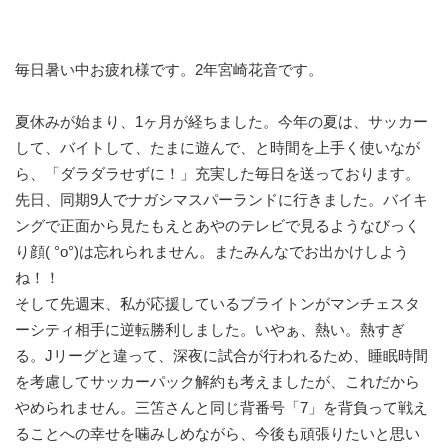
毎日暑い中お疲れ様です。2年宮崎花音です。
夏休みが始まり、1ヶ月が経ちました。今年の夏は、サッカー
して、バイトして、たまに遊んで、と時間を上手く使いなが
ら、「ダラダラせずに！」充実した毎日を送っております。
先日、同期9人でナガシマスパーランドに行きました。バイキ
ングで正面から見たもえとあやのテレビで見るようなびっく
り顔( °o°)は忘れられません。またみんなでお出かけしよう
ね！！
そして先週末、私が応援しているブライトンがマンチェスタ
ーシティ相手に逆転勝利しました。いやぁ、熱い。熱すぎ
る。Jリーグと違って、深夜に試合が行われるため、睡眠時間
を考慮してサッカーパック解約も考えましたが、これだから
やめられません。三笘さんと同じ背番号「7」を背負って戦え
ることへの幸せを噛みしめながら、今後も頑張りたいと思い