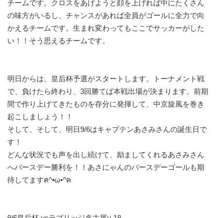
チームです。クロスをあげようと顔を上げれば中にたくさん
の味方がいるし、チャンスがあれば全員がゴールに全力で向
かえるチームです。生まれ変わってもここでサッカーがした
い！！そう思えるチームです。
明日からは、皇后杯予選がスタートします。トーナメント戦
で、負けたら終わり、3回勝てば本戦出場が決まります。前期
間で作り上げてきたものを存分に発揮して、中京旋風を巻き
起こしましょう！！
そして、そして、明日9/6はキャプテンあさみさんの誕生日で
す！
どんな状況でも声を出し続けて、励ましてくれるあさみさん
へバースデー勝利を！！あさにゃんのバースデーゴールも期
待してますฅ^•ω•^ฅ
9/6皇后杯 vsラブリッジ名古屋u-18