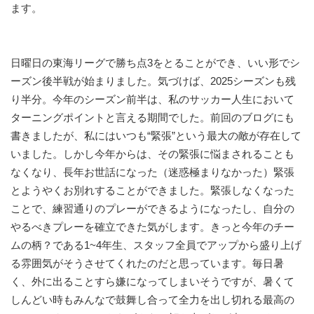
ます。
日曜日の東海リーグで勝ち点3をとることができ、いい形でシ
ーズン後半戦が始まりました。気づけば、2025シーズンも残
り半分。今年のシーズン前半は、私のサッカー人生において
ターニングポイントと言える期間でした。前回のブログにも
書きましたが、私にはいつも“緊張”という最大の敵が存在して
いました。しかし今年からは、その緊張に悩まされることも
なくなり、長年お世話になった（迷惑極まりなかった）緊張
とようやくお別れすることができました。緊張しなくなった
ことで、練習通りのプレーができるようになったし、自分の
やるべきプレーを確立できた気がします。きっと今年のチー
ムの柄？である1~4年生、スタッフ全員でアップから盛り上げ
る雰囲気がそうさせてくれたのだと思っています。毎日暑
く、外に出ることすら嫌になってしまいそうですが、暑くて
しんどい時もみんなで鼓舞し合って全力を出し切れる最高の