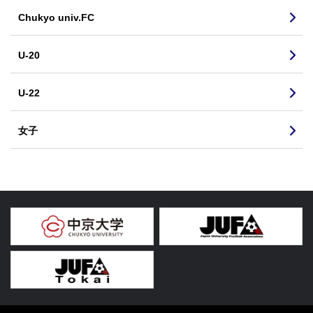
Chukyo univ.FC
U-20
U-22
女子