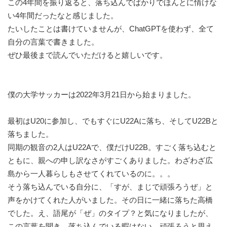
この4年間を振り返ると、落ち込んでばかりでほんとに情けな
い4年間だったなと感じました。
たいしたことは書けていませんが、ChatGPTを使わず、全て
自分の言葉で書きました。
ぜひ最後まで読んでいただけると嬉しいです。
僕の大学サッカーは2022年3月21日から始まりました。
最初はU20に参加し、でもすぐにU22Aに落ち、そしてU22Bと
落ちました。
同期の観音の2人はU22Aで、僕だけU22B。すごく落ち込むと
ともに、親への申し訳なさがすごくありました。わざわざ広
島から一人暮らしもさせてくれているのに。。。
そう落ち込んでいる自分に、「すが、まじで頑張ろうぜ」と
声をかけてくれた人がいました。その日に一緒に落ちた高橋
でした。え、語尾が「ぜ」のタイプ？と気になりましたが、
この言葉を聞き、落ち込んでいる暇はない、頑張ろうと思え