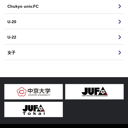
Chukyo univ.FC
U-20
U-22
女子