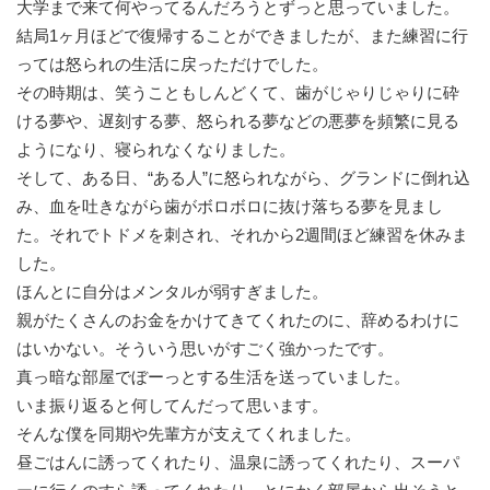
大学まで来て何やってるんだろうとずっと思っていました。
結局1ヶ月ほどで復帰することができましたが、また練習に行
っては怒られの生活に戻っただけでした。
その時期は、笑うこともしんどくて、歯がじゃりじゃりに砕
ける夢や、遅刻する夢、怒られる夢などの悪夢を頻繁に見る
ようになり、寝られなくなりました。
そして、ある日、“ある人”に怒られながら、グランドに倒れ込
み、血を吐きながら歯がボロボロに抜け落ちる夢を見まし
た。それでトドメを刺され、それから2週間ほど練習を休みま
した。
ほんとに自分はメンタルが弱すぎました。
親がたくさんのお金をかけてきてくれたのに、辞めるわけに
はいかない。そういう思いがすごく強かったです。
真っ暗な部屋でぼーっとする生活を送っていました。
いま振り返ると何してんだって思います。
そんな僕を同期や先輩方が支えてくれました。
昼ごはんに誘ってくれたり、温泉に誘ってくれたり、スーパ