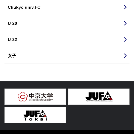
Chukyo univ.FC
U-20
U-22
女子