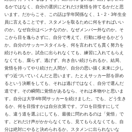
るかではなく、自分の選択にどれだけ覚悟を持てるかだと思
います。だからこそ、この話は学年関係なく、1・2・3年生全
員に言えることです。スタメンを取るために何をすればいい
のか。なぜ自分はベンチなのか。なぜメンバー外なのか。そ
こから目を逸らさずに、自分で考えて、行動に移せるかどう
か。自分のサッカースタイルを、何を言われても貫く努力を
続けられるか。試合に出られなくても、練習に入れてもらえ
なくても、腐らず、逃げず、向き合い続けられるか。結局、
覚悟を持ってやり続けた人間が、自分の思い描く未来に少し
ずつ近づいていくんだと思います。たとえサッカー部を辞め
るという決断をしても、それは逃げではなく、自分で選んだ
道です。その瞬間に覚悟があるなら、それは本物やと思いま
す。自分は大学4年間サッカーを続けました。でも、どう生き
るか、何を目指すかは自分次第です。プロを目指すにして
も、違う道を選ぶにしても、最後に問われるのは「覚悟」で
す。どれだけ声がかからなくても、見てもらえなくても、自
分は絶対にやると決められるか。スタメンに出られないな