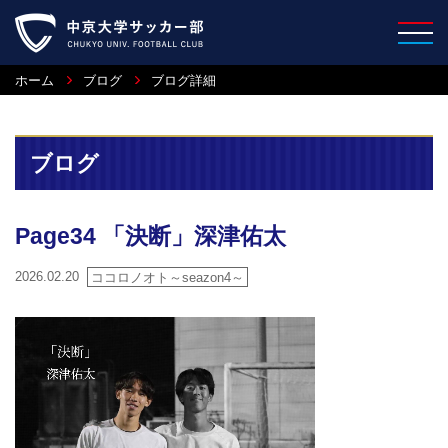
ホーム
ブログ
ブログ詳細
ブログ
Page34 「決断」深津佑太
2026.02.20
ココロノオト～seazon4～