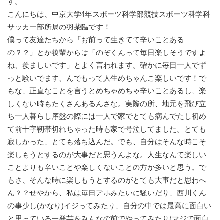
す。
こんにちは、中京大学4年スポーツ科学部競技スポーツ科学科
サッカー部所属の羽柴臨です！
僕って友達たちから「お前って生きてて辛いことある
の？？」とか後輩からは「のぞくんって毎日楽しそうですよ
ね、羨ましいです」とよく言われます。確かに毎日一人でず
っと騒いでます、んでもって人生めちゃんこ楽しいです！で
もな、正直なことを言うとめちゃめちゃ辛いことあるし、楽
しくない時もたくさんあるんさな。実際の所、地元を飛び立
ち一人暮らし序盤の際には一人で家でとても病んでたし初め
て前十字靭帯切れちゃった時も家で号泣してました。とても
寂しかった、とても落ち込んだ。でも、自分はそんな時こそ
楽しもうとするのが大事だと思うんよな。人生なんて楽しい
ことよりも辛いことや楽しくないことの方が多いと思う。で
もさ、そんな時に楽しもうとするのがとても大事だと思わへ
ん？？せやから、私は毎日アホみたいに騒いだり、西川くん
の事少し(かなり)イジってみたり、自分の中では最高に面白い
と思っている一発芸をみんなの前でやってみたり(マジで面白