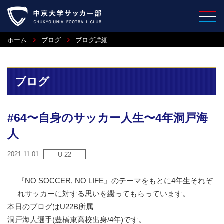
ホーム
ブログ
ブログ詳細
ブログ
#64〜自身のサッカー人生〜4年洞戸海
人
2021.11.01
U-22
『NO SOCCER, NO LIFE』のテーマをもとに4年生それぞ
れサッカーに対する思いを綴ってもらっています。
本日のブログはU22B所属
洞戸海人選手(豊橋東高校出身/4年)です。