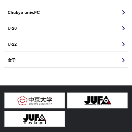
Chukyo univ.FC
U-20
U-22
女子