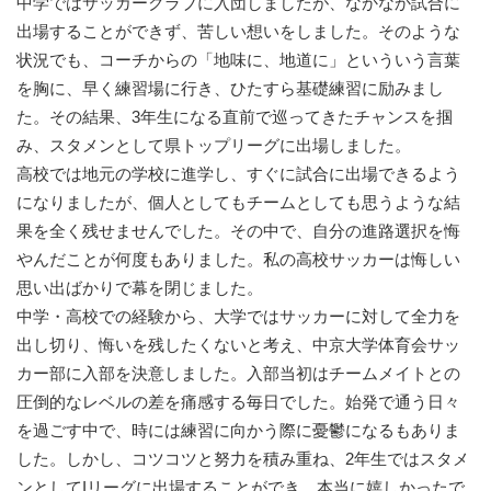
中学ではサッカークラブに入団しましたが、なかなか試合に
出場することができず、苦しい想いをしました。そのような
状況でも、コーチからの「地味に、地道に」といういう言葉
を胸に、早く練習場に行き、ひたすら基礎練習に励みまし
た。その結果、3年生になる直前で巡ってきたチャンスを掴
み、スタメンとして県トップリーグに出場しました。
高校では地元の学校に進学し、すぐに試合に出場できるよう
になりましたが、個人としてもチームとしても思うような結
果を全く残せませんでした。その中で、自分の進路選択を悔
やんだことが何度もありました。私の高校サッカーは悔しい
思い出ばかりで幕を閉じました。
中学・高校での経験から、大学ではサッカーに対して全力を
出し切り、悔いを残したくないと考え、中京大学体育会サッ
カー部に入部を決意しました。入部当初はチームメイトとの
圧倒的なレベルの差を痛感する毎日でした。始発で通う日々
を過ごす中で、時には練習に向かう際に憂鬱になるもありま
した。しかし、コツコツと努力を積み重ね、2年生ではスタメ
ンとしてIリーグに出場することができ、本当に嬉しかったで