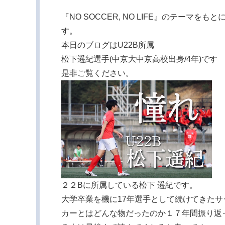
『NO SOCCER, NO LIFE』のテー
す。
本日のブログはU22B所属
松下遥紀選手(中京大中京高校出身/4年)です
是非ご覧ください。
２２Bに所属している松下 遥紀です。
大学卒業を機に17年選手として続けてきた
カーとはどんな物だったのか１７年間振り返