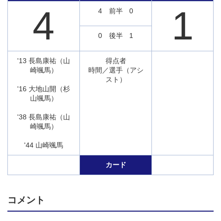
4
1
4
前半
0
0
後半
1
'13 長島康祐（山
得点者
崎颯馬）
時間／選手（アシ
スト）
'16 大地山開（杉
山颯馬）
'38 長島康祐（山
崎颯馬）
'44 山崎颯馬
カード
コメント