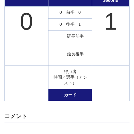
Second
0
1
0
前半
0
0
後半
1
延長前半
延長後半
得点者
時間／選手（アシ
スト）
カード
コメント