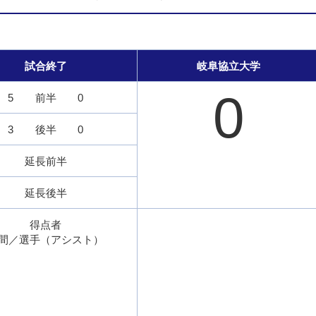
試合終了
岐阜協立大学
0
5
前半
0
3
後半
0
延長前半
延長後半
得点者
間／選手（アシスト）