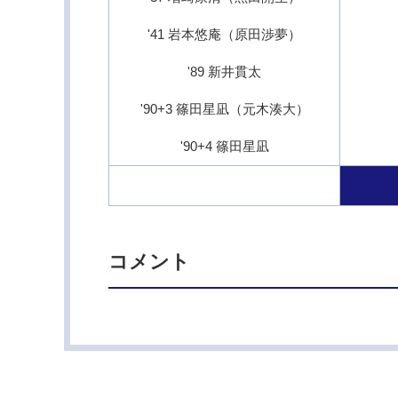
'41 岩本悠庵（原田渉夢）
'89 新井貫太
'90+3 篠田星凪（元木湊大）
'90+4 篠田星凪
コメント