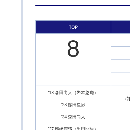
TOP
8
'18 森田尚人（岩本悠庵）
時
'28 篠田星凪
'34 森田尚人
'37 増崎康清（黒田開生）