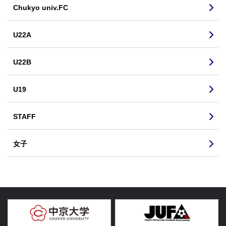
Chukyo univ.FC
U22A
U22B
U19
STAFF
女子