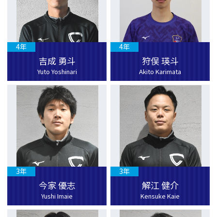
4年
4年
吉成 勇斗
狩俣 瑛斗
Yuto Yoshinari
Akito Karimata
3年
3年
今家 優志
解江 健介
Yushi Imaie
Kensuke Kaie