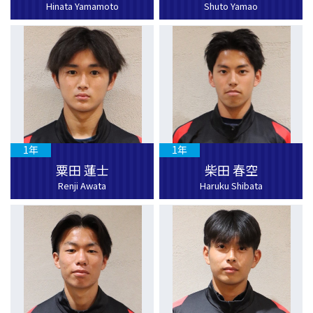
Hinata Yamamoto
Shuto Yamao
1年
1年
粟田 蓮士
柴田 春空
Renji Awata
Haruku Shibata