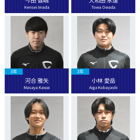
今田 健晴
大和田 永遠
Kensei Imada
Towa Owada
3年
3年
河合 雅矢
小林 愛岳
Masaya Kawai
Aiga Kobayashi