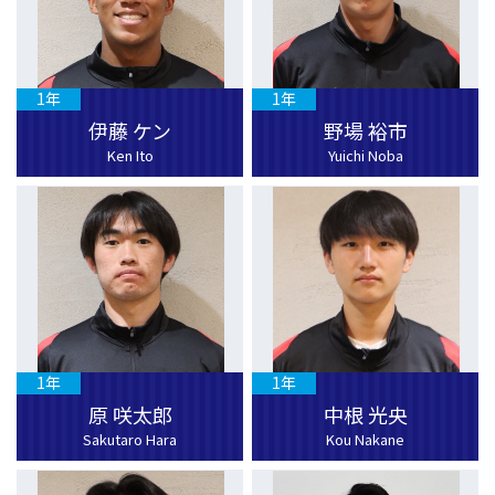
1年
1年
伊藤 ケン
野場 裕市
Ken Ito
Yuichi Noba
1年
1年
原 咲太郎
中根 光央
Sakutaro Hara
Kou Nakane