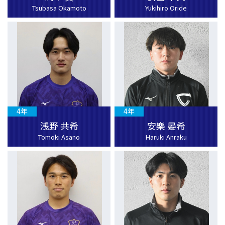
Tsubasa Okamoto
Yukihiro Oride
4年
4年
浅野 共希
安樂 晏希
Tomoki Asano
Haruki Anraku