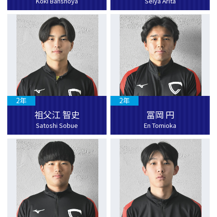
Koki Banshoya
Seiya Arita
2年
2年
祖父江 智史
冨岡 円
Satoshi Sobue
En Tomioka