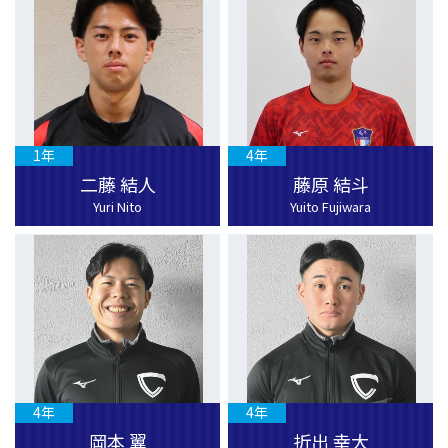
1年
4年
二藤 結人
藤原 結斗
Yuri Nito
Yuito Fujiwara
4年
4年
岡本 翼
折出 幸大