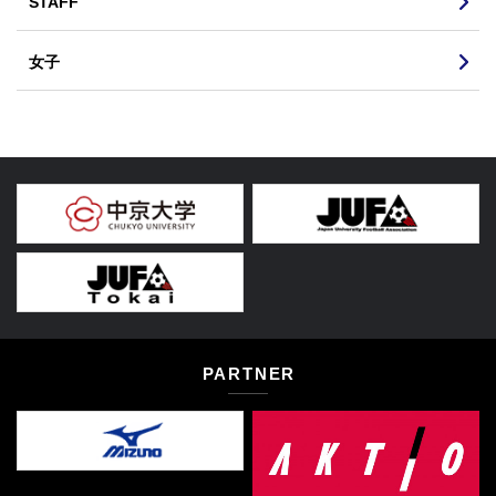
STAFF
女子
PARTNER