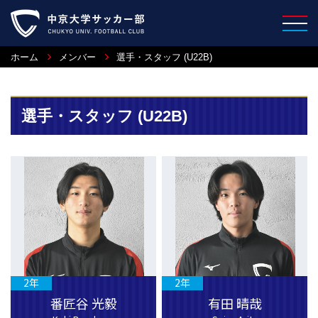
ホーム
メンバー
選手・スタッフ (U22B)
選手・スタッフ (U22B)
2年
2年
番匠谷 光毅
有田 晴哉