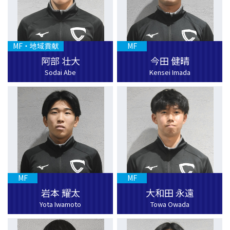
MF・地域貢献
MF
阿部 壮大
今田 健晴
Sodai Abe
Kensei Imada
MF
MF
岩本 耀太
大和田 永遠
Yota Iwamoto
Towa Owada