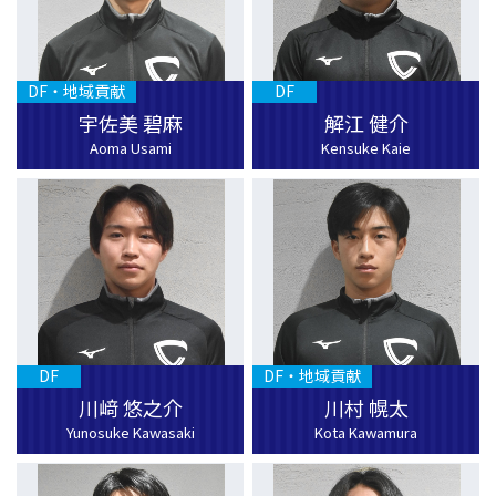
DF・地域貢献
DF
宇佐美 碧麻
解江 健介
Aoma Usami
Kensuke Kaie
DF
DF・地域貢献
川﨑 悠之介
川村 幌太
Yunosuke Kawasaki
Kota Kawamura