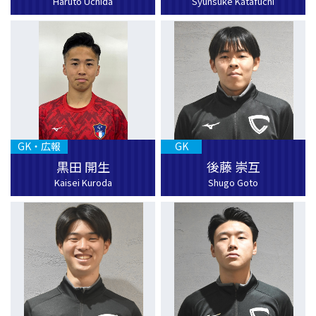
Haruto Uchida
Syunsuke Katafuchi
GK・広報
GK
黒田 開生
後藤 崇互
Kaisei Kuroda
Shugo Goto