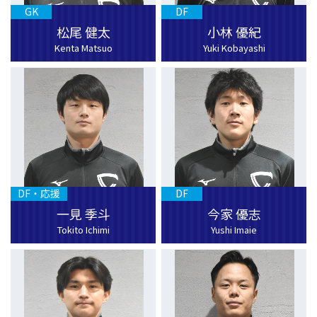
GK
DF
松尾 健太
小林 優紀
Kenta Matsuo
Yuki Kobayashi
DF・応援
DF
一見 季斗
今家 優志
Tokito Ichimi
Yushi Imaie