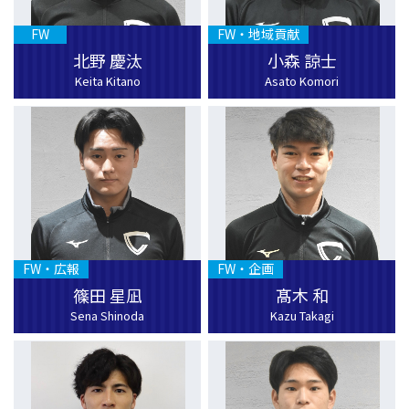
FW
FW・地域貢献
北野 慶汰
小森 諒士
Keita Kitano
Asato Komori
FW・広報
FW・企画
篠田 星凪
髙木 和
Sena Shinoda
Kazu Takagi