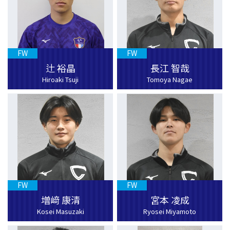
FW
FW
辻 裕晶
長江 智哉
Hiroaki Tsuji
Tomoya Nagae
FW
FW
増﨑 康清
宮本 凌成
Kosei Masuzaki
Ryosei Miyamoto