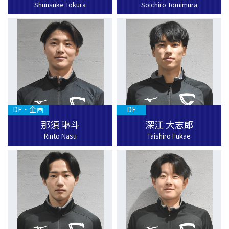
Shunsuke Tokura
Soichiro Tomimura
DF・企画
DF
那須 琳斗
深江 大志郎
Rinto Nasu
Taishiro Fukae