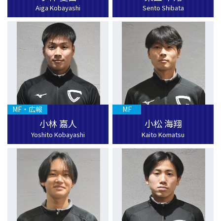
Aiga Kobayashi
Sento Shibata
MF・広報
MF
小林 嘉人
小松 海翔
Yoshito Kobayashi
Kaito Komatsu