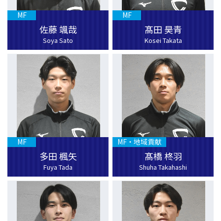
MF
MF
佐藤 颯哉
髙田 昊青
Soya Sato
Kosei Takata
MF
MF・地域貢献
多田 楓矢
髙橋 柊羽
Fuya Tada
Shuha Takahashi