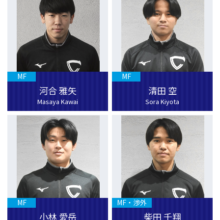
MF
MF
河合 雅矢
清田 空
Masaya Kawai
Sora Kiyota
MF
MF・渉外
小林 愛岳
柴田 千翔