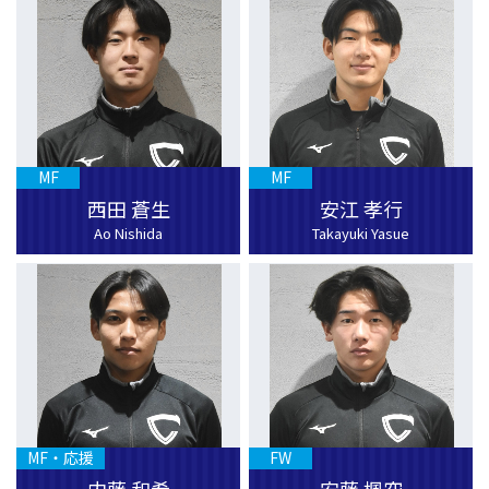
MF
MF
西田 蒼生
安江 孝行
Ao Nishida
Takayuki Yasue
MF・応援
FW