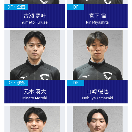
DF・企画
DF
古瀬 夢叶
宮下 倫
Yumeto Furuse
Rin Miyashita
DF・渉外
DF
元木 湊大
山崎 暢也
Minato Motoki
Nobuya Yamazaki