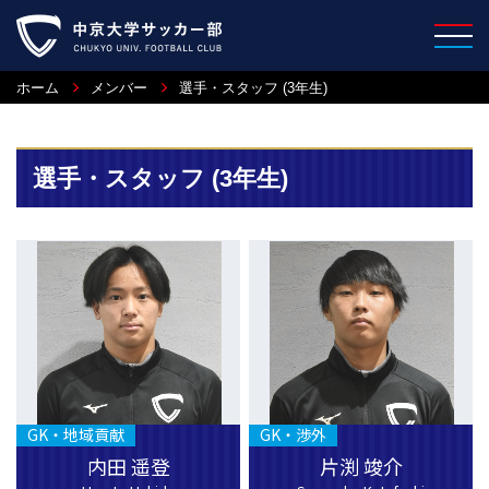
ホーム
メンバー
選手・スタッフ (3年生)
選手・スタッフ (3年生)
GK・地域貢献
GK・渉外
内田 遥登
片渕 竣介