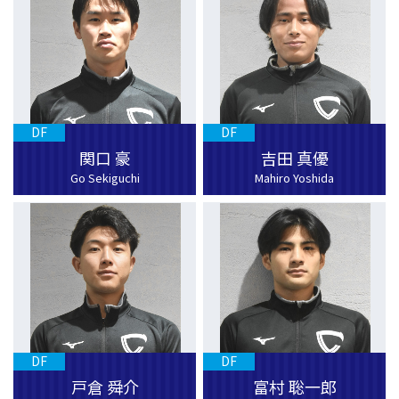
DF
DF
関口 豪
吉田 真優
Go Sekiguchi
Mahiro Yoshida
DF
DF
戸倉 舜介
富村 聡一郎