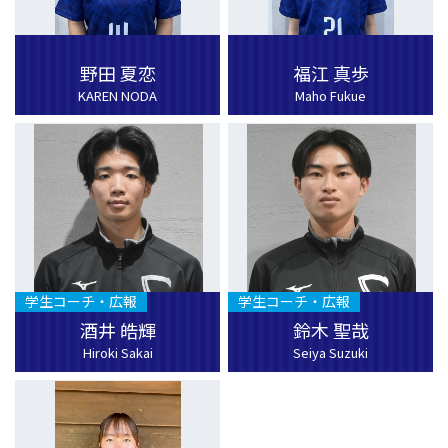
野田 夏恋
福江 真歩
KAREN NODA
Maho Fukue
学生コーチ・広報
学生コーチ・広報
酒井 皓輝
鈴木 聖哉
Hiroki Sakai
Seiya Suzuki