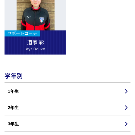
サポートコーチ
道家 彩
Aya Douke
学年別
1年生
2年生
3年生