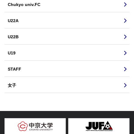
Chukyo univ.FC
U22A
U22B
U19
STAFF
女子