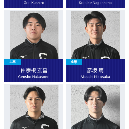
Gen Kushiro
Kosuke Nagashima
4年
4年
仲宗根 玄昌
彦坂 篤
Gensho Nakasone
Atsushi Hikosaka