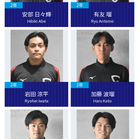
2年
2年
安部 日々輝
有友 瑠
Hibiki Abe
Ryu Aritomo
2年
2年
岩田 涼平
加藤 波瑠
Ryohei Iwata
Haru Kato