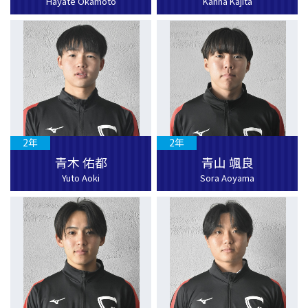
Hayate Okamoto
Kanna Kajita
2年
2年
青木 佑都
青山 颯良
Yuto Aoki
Sora Aoyama