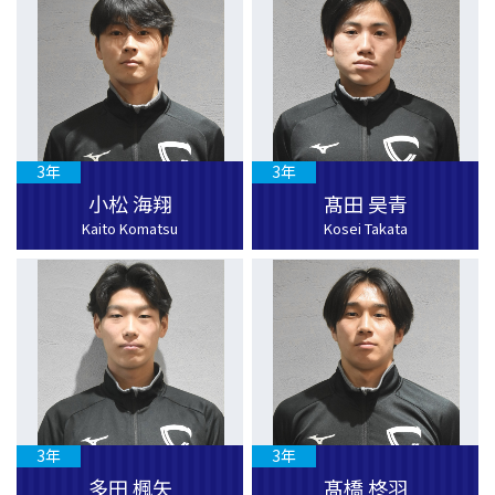
3年
3年
小松 海翔
髙田 昊青
Kaito Komatsu
Kosei Takata
3年
3年
多田 楓矢
髙橋 柊羽