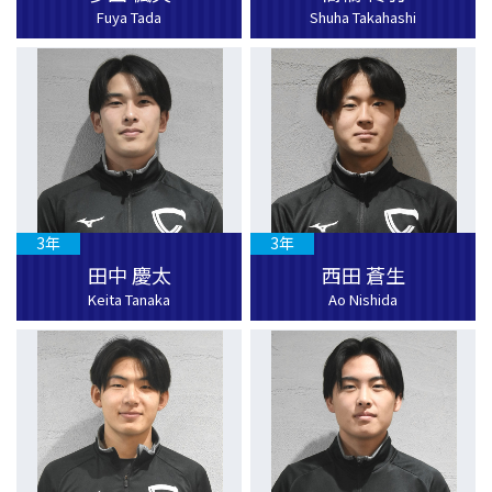
Fuya Tada
Shuha Takahashi
3年
3年
田中 慶太
西田 蒼生
Keita Tanaka
Ao Nishida