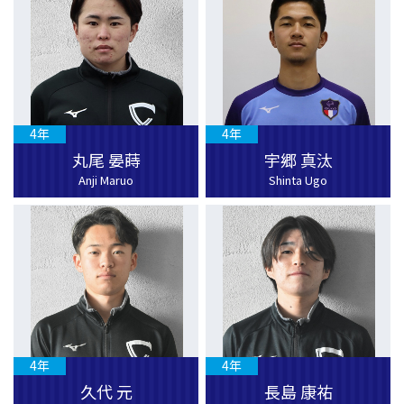
4年
4年
丸尾 晏蒔
宇郷 真汰
Anji Maruo
Shinta Ugo
4年
4年
久代 元
長島 康祐