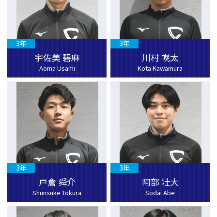
3年
3年
宇佐美 碧麻
川村 幌太
Aoma Usami
Kota Kawamura
3年
3年
戸倉 舜介
阿部 壮大
Shunsuke Tokura
Sodai Abe