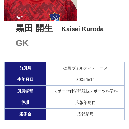
黒田 開生
Kaisei Kuroda
GK
前所属
徳島ヴォルティスユース
生年月日
2005/5/14
所属学部
スポーツ科学部競技スポーツ科学科
役職
広報部局長
選手会
広報部局