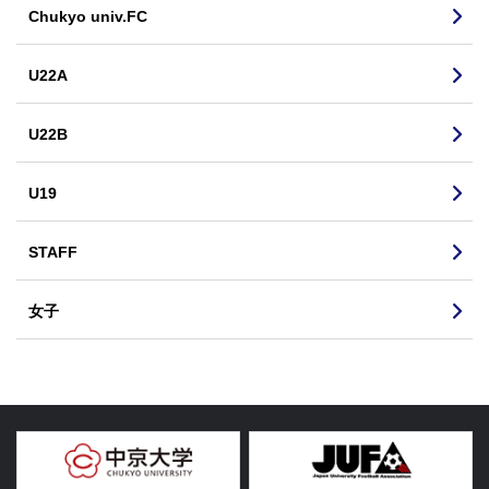
Chukyo univ.FC
U22A
U22B
U19
STAFF
女子