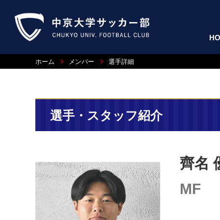
H
ホーム
メンバー
選手詳細
選手・スタッフ紹介
齊名 
MF