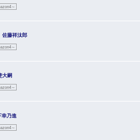
zon4～
」 佐藤祥汰郎
zon4～
甲斐大嗣
zon4～
 木下幸乃進
zon4～