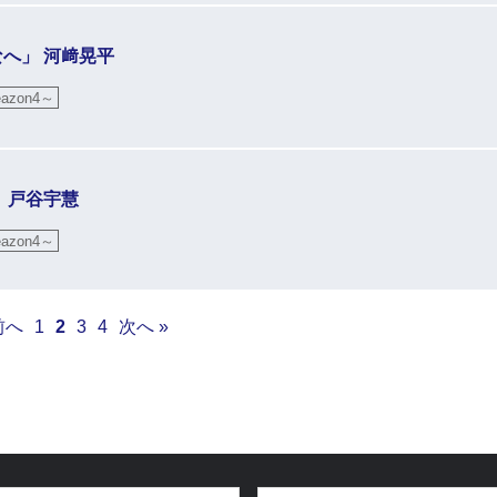
なへ」 河﨑晃平
zon4～
」 戸谷宇慧
zon4～
前へ
1
2
3
4
次へ »