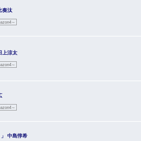
嘉比奏汰
zon4～
 田上涼太
zon4～
広
zon4～
ト」 中島惇希