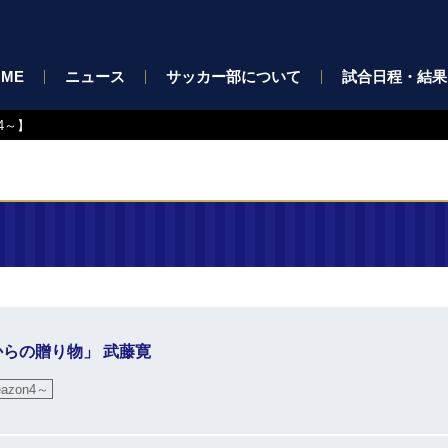
OME
ニュース
サッカー部について
試合日程・結果
4～】
ーからの贈り物」 武藤寛
zon4～